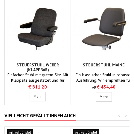
STEUERSTUHL WEBER
STEUERSTUHL MAINE
(KLAPPBAR)
Einfacher Stuhl mit gutem Sitz. Mit
Ein klassischer Stuhl in robuster
Klappsitz ausgestattet und für
Ausführung. Wir empfehlen für
kleinere Steuerhäuser oder als
den professionellen Einsatz und
€ 811,20
€ 434,40
AB
zweiter Steuerstuhl geeignet, der
mit Eignung für jeden Stuhl ein
nicht zu viel Raum einnehmen
Steuerstuhl WEBER (klappbar)
NOTUS-Untergestell.
Mehr
Steuerstuhl MA
Mehr
soll. Wir empfehlen für den
professionellen Einsatz und mit
Eignung für jeden Stuhl ein
VIELLEICHT GEFÄLLT IHNEN AUCH
<
>
NOTUS-Untergestell.
Artikelbündel
Artikelbündel