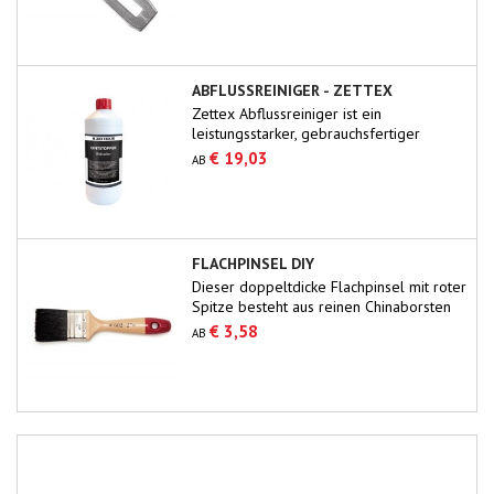
ABFLUSSREINIGER - ZETTEX
Zettex Abflussreiniger ist ein
leistungsstarker, gebrauchsfertiger
Reiniger, der alle Verstopfungen in
€ 19,03
AB
Abflüssen schnell beseitigt.Organische
Substanzen wie Seife, Fett, Papier, Haare
usw. werden gründlich und effektiv
entfernt.Die Abflusssysteme werden nicht
beeinträchtigt, wenn sie hitzebeständig
FLACHPINSEL DIY
sind.Nur für den professionellen
Dieser doppeltdicke Flachpinsel mit roter
Einsatz.Sorgen Sie für...
Spitze besteht aus reinen Chinaborsten
mit 60/70 % Tops. Gute Malerqualität
€ 3,58
AB
zum Firnissen, Beizen und Lackieren
größerer Flächen.