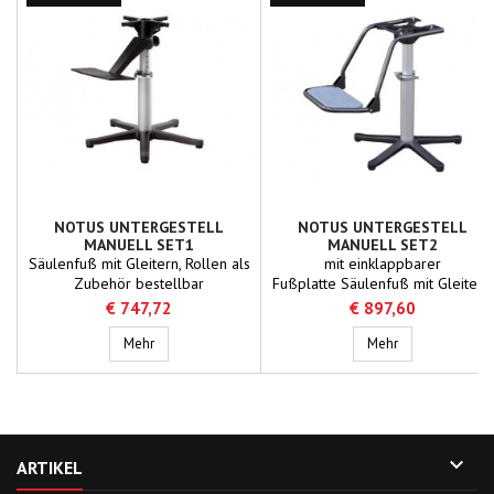
NOTUS UNTERGESTELL
NOTUS UNTERGESTELL
MANUELL SET1
MANUELL SET2
Säulenfuß mit Gleitern, Rollen als
mit einklappbarer
Zubehör bestellbar
Fußplatte Säulenfuß mit Gleitern,
einstellbar von 56 bis 80 cm
Rollen als Zubehör
€ 747,72
€ 897,60
Höhe in Schritten von 3 cm
bestellbareinstellbar von 56 bis
Notus Untergestell manuell Set1
80 cm Höhe in Schritten von 3 cm
Notus Unterges
Mehr
Mehr

ARTIKEL