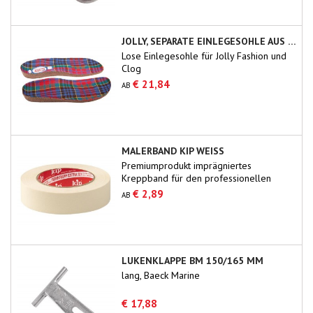
JOLLY, SEPARATE EINLEGESOHLE AUS KORK
Lose Einlegesohle für Jolly Fashion und
Clog
€ 21,84
AB
MALERBAND KIP WEISS
Premiumprodukt imprägniertes
Kreppband für den professionellen
Gebrauch.
€ 2,89
AB
LUKENKLAPPE BM 150/165 MM
lang, Baeck Marine
€ 17,88