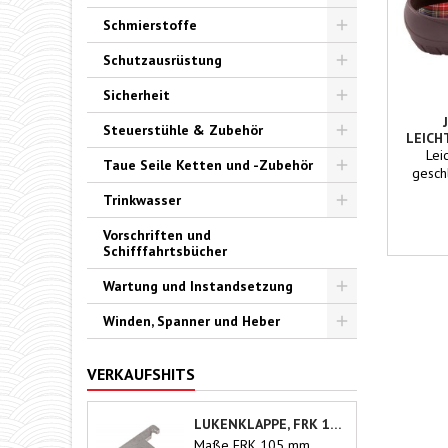
Toggle
Schmierstoffe
Toggle
Schutzausrüstung
Toggle
Sicherheit
Toggle
Steuerstühle & Zubehör
LEICH
GESCH
Toggle
Lei
Taue Seile Ketten und -Zubehör
gesch
Toggle
separ
Trinkwasser
P
Toggle
E
Vorschriften und
Schifffahrtsbücher
Wartung und Instandsetzung
Toggle
Winden, Spanner und Heber
Toggle
VERKAUFSHITS
LUKENKLAPPE, FRK 105MM
Maße FRK 105 mm