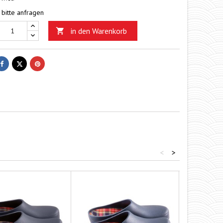
 bitte anfragen
in den Warenkorb

Teilen
Tweet
Pinterest
<
>