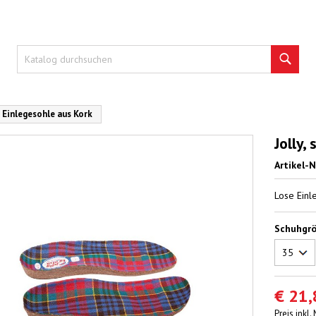
Such
e Einlegesohle aus Kork
Jolly,
Artikel-N
Lose Einl
Schuhgr
€ 21,
Preis inkl.