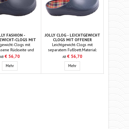
LLY FASHION -
JOLLY CLOG - LEICHTGEWICHT
BATA SICH
EWICHT-CLOGS MIT
CLOGS MIT OFFENER
WORKMASTE
SSENER RÜCKSEITE,
RÜCKSEITE, BLAU
tgewicht-Clogs mit
Leichtgewicht-Clogs mit
BLAU
ssene Rückseite und
separatem Fußbett.Material:
m Fußbett.Material:
PolyurethanMaterial
€ 56,70
€ 56,70
AB
AB
A
urethanMaterial
Einlegesohle: Kork
legesohle: Kork
un
Jolly Fashion - Leichtgewicht-Clogs mit geschlossener Rückseite, blau
Jolly Clog - Leichtgewicht Clogs 
Mehr
Mehr