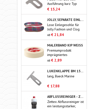
Ausführung kurz Typ
Blommaert
€ 15,24
JOLLY, SEPARATE EINLEGESOHLE AUS KORK
Lose Einlegesohle für
Jolly Fashion und Clog
€ 21,84
AB
MALERBAND KIP WEISS
Premiumprodukt
imprägniertes
Kreppband für den
€ 2,89
AB
professionellen
Gebrauch.
LUKENKLAPPE BM 150/165 MM
lang, Baeck Marine
€ 17,88
ABFLUSSREINIGER - ZETTEX
Zettex Abflussreiniger ist
ein leistungsstarker,