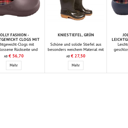
JOLLY FASHION -
KNIESTIEFEL, GRÜN
JO
TGEWICHT CLOGS MIT
LEICHTG
LOSSENER RÜCKSEITE,
GESCHLO
chtgewicht-Clogs mit
Schöne und solide Stiefel aus
Leich
BRAUN
lossene Rückseite und
besonders weichem Material mit
geschlo
atem Fußbett.Material:
besonders guter Antirutsch-
separate
€ 56,70
€ 27,50
AB
AB
olyurethanMaterial
Sohle.Material: PVC/NitrilSchaft:
Poly
inlegesohle: Kork
20% Nitril (grün)Sohle: 40% Nitril
Ein
Jolly Fashion - Leichtgewicht Clogs mit geschlossener Rückseite, bra
Kniestiefel, grün
Mehr
Mehr
(beige)