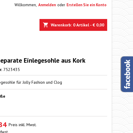
Willkommen,
Anmelden
oder
Erstellen Sie ein Konto
e
Warenkorb
0
Artikel -
€ 0,00
 separate Einlegesohle aus Kork
r.
7523435
egesohle für Jolly Fashion und Clog
öße
84
Preis inkl. Mwst.
 Mwst.