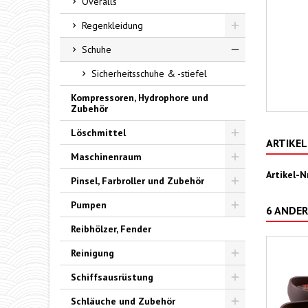
Overalls
Regenkleidung
Toggle
Schuhe
Toggle
Sicherheitsschuhe & -stiefel
Kompressoren, Hydrophore und
Zubehör
Löschmittel
ARTIKEL
Toggle
Maschinenraum
Toggle
Artikel-Nr
Pinsel, Farbroller und Zubehör
Toggle
Pumpen
6 ANDER
Toggle
Reibhölzer, Fender
Reinigung
Toggle
Schiffsausrüstung
Toggle
Schläuche und Zubehör