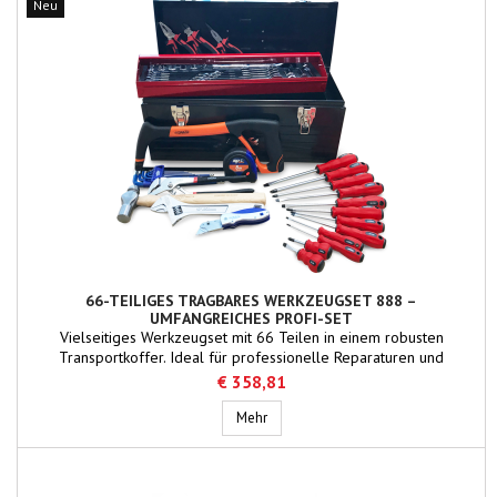
Neu
66-TEILIGES TRAGBARES WERKZEUGSET 888 –
UMFANGREICHES PROFI-SET
Vielseitiges Werkzeugset mit 66 Teilen in einem robusten
Transportkoffer. Ideal für professionelle Reparaturen und
Wartungsarbeiten an Bord oder in der Werkstatt. Hochwertige
€ 358,81
Werkzeuge für eine breite Palette von Anwendungen.
66-teiliges tragbares Werkzeugset 88
Mehr