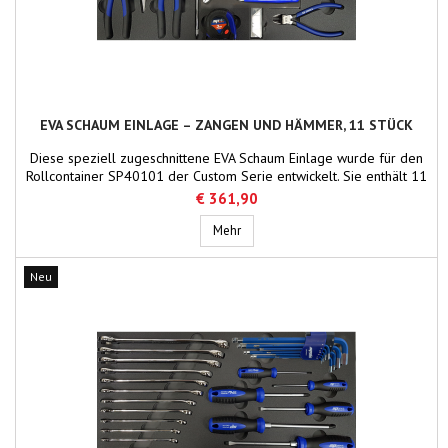
EVA SCHAUM EINLAGE – ZANGEN UND HÄMMER, 11 STÜCK
Diese speziell zugeschnittene EVA Schaum Einlage wurde für den
Rollcontainer SP40101 der Custom Serie entwickelt. Sie enthält 11
hochwertige Werkzeuge wie Zangen, Hämmer und weiteres
€ 361,90
Zubehör. Die Einlage sorgt für eine ordentliche, platzsparende und
sichere Aufbewahrung Ihrer Werkzeuge im Rollcontainer, schützt
EVA Schaum Einlage – Zangen und H
Mehr
vor Beschädigungen und ermöglicht schnellen...
Neu