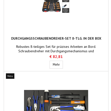
DURCHGANGSSCHRAUBENDREHER-SET 8-TLG. IN DER BOX
Robustes 8-teiliges Set für präzises Arbeiten an Bord.
Schraubendreher mit Durchgangsmechanismus und
Sechskantaufnahme – ideal für lange Schrauben. In praktischer Box
€ 82,81
für sicheren Transport und Ordnung.
Durchgangsschraubendreher-Set 8-tlg
Mehr
Neu