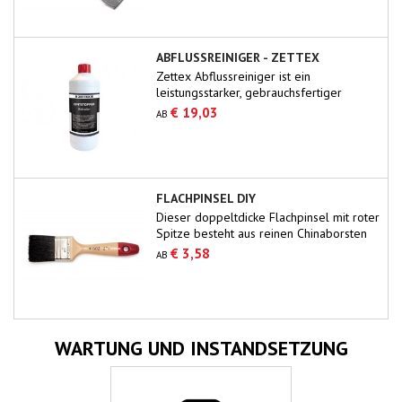
ABFLUSSREINIGER - ZETTEX
Zettex Abflussreiniger ist ein
leistungsstarker, gebrauchsfertiger
Reiniger, der alle Verstopfungen in
€ 19,03
AB
Abflüssen schnell beseitigt.Organische
Substanzen wie Seife, Fett, Papier, Haare
usw. werden gründlich und effektiv
entfernt.Die Abflusssysteme werden nicht
beeinträchtigt, wenn sie hitzebeständig
FLACHPINSEL DIY
sind.Nur für den professionellen
Dieser doppeltdicke Flachpinsel mit roter
Einsatz.Sorgen Sie für...
Spitze besteht aus reinen Chinaborsten
mit 60/70 % Tops. Gute Malerqualität
€ 3,58
AB
zum Firnissen, Beizen und Lackieren
größerer Flächen.
WARTUNG UND INSTANDSETZUNG