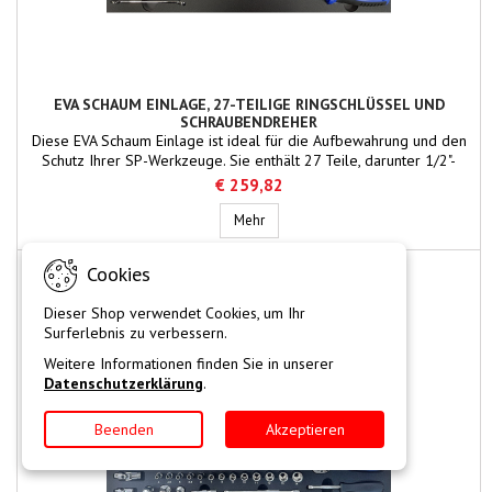
EVA SCHAUM EINLAGE, 27-TEILIGE RINGSCHLÜSSEL UND
SCHRAUBENDREHER
Diese EVA Schaum Einlage ist ideal für die Aufbewahrung und den
Schutz Ihrer SP-Werkzeuge. Sie enthält 27 Teile, darunter 1/2"-
Schraubereinsätze, Schlagschraubermuttern und
€ 259,82
Verlängerungsstangen. Die Einlage passt perfekt in die Mini-
Schubladen der Tech Series Reihe und sorgt für Ordnung und
EVA Schaum Einlage, 27-teilige Ring
Mehr
schnellen Zugriff auf Ihre Werkzeuge.
Cookies
Neu
Dieser Shop verwendet Cookies, um Ihr
Surferlebnis zu verbessern.
Weitere Informationen finden Sie in unserer
Datenschutzerklärung
.
Beenden
Akzeptieren