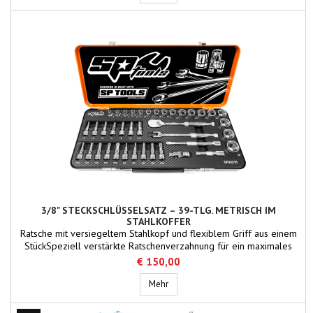
3/8" STECKSCHLÜSSELSATZ – 39-TLG. METRISCH IM
STAHLKOFFER
Ratsche mit versiegeltem Stahlkopf und flexiblem Griff aus einem
StückSpeziell verstärkte Ratschenverzahnung für ein maximales
DrehmomentFlache Antriebstechnologie bietet maximalen Kontakt
€ 150,00
und GriffigkeitRobuste dreifach verchromte, hochglanzpolierte
Oberflächen sorgen für eine einfache ReinigungDoppelte
3/8" STECKSCHLÜSSELSATZ – 39-tlg. 
Mehr
Rändelung der Steckschlüsseleinsätze für...