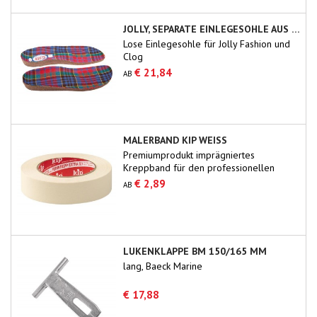
JOLLY, SEPARATE EINLEGESOHLE AUS KORK
Lose Einlegesohle für Jolly Fashion und
Clog
€ 21,84
AB
MALERBAND KIP WEISS
Premiumprodukt imprägniertes
Kreppband für den professionellen
Gebrauch.
€ 2,89
AB
LUKENKLAPPE BM 150/165 MM
lang, Baeck Marine
€ 17,88