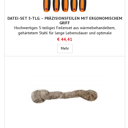
DATEI-SET 5-TLG. – PRÄZISIONSFEILEN MIT ERGONOMISCHEM
GRIFF
Hochwertiges 5-teiliges Feilenset aus wärmebehandeltem,
gehärtetem Stahl für lange Lebensdauer und optimale
Materialabtragung. Die präzisionsgeschliffenen Zähne sorgen für
€ 44,41
effizientes Schärfen, Formen und Entgraten von Metall und
Kunststoff. Ergonomische, rutschfeste Griffe bieten hohen Komfort
Datei-Set 5-tlg. – Präzisionsfeilen m
Mehr
und Sicherheit. Inklusive robuster, kompakter Box zur...