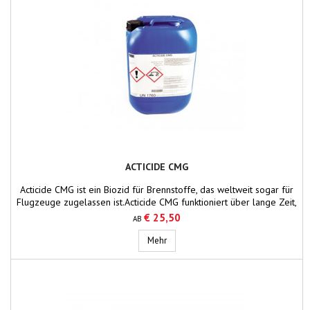
ACTICIDE CMG
Acticide CMG ist ein Biozid für Brennstoffe, das weltweit sogar für
Flugzeuge zugelassen ist.Acticide CMG funktioniert über lange Zeit,
es ist jedoch sinnvoll, bei jedem Auftanken die richtige Menge an
€ 25,50
AB
Acticide CMG zu verwenden. Verpackungseinheiten: 0,5L - 15 Stück
1L - 12 Stück 5L / 20 L - 1 Stück Preis per Stück
Acticide CMG
Mehr