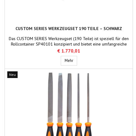
CUSTOM SERIES WERKZEUGSET 190 TEILE – SCHWARZ
Das CUSTOM SERIES Werkzeugset (190 Teile) ist speziell für den
Rollcontainer SP40101 konzipiert und bietet eine umfangreiche
Auswahl an professionellen Werkzeugen für anspruchsvolle
€ 1.770,01
Anwendungen im Schiffbau und in der Reparatur. Das Set enthält
Steckschlüsseleinsätze, Zangen, Schraubendreher, Torx- und
CUSTOM SERIES Werkzeugset 190 Tei
Mehr
Inbusschlüssel sowie einen Profi-Bit-Satz. Alle...
Neu