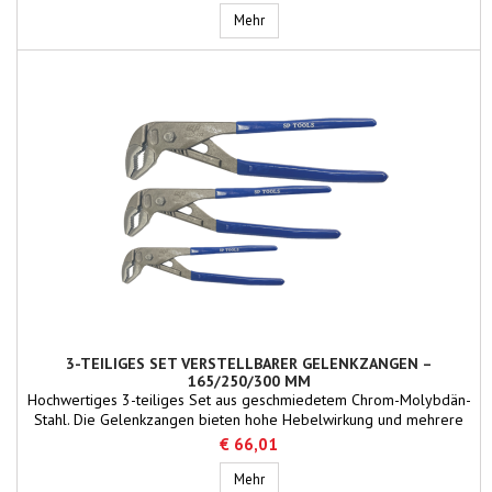
Schiffen.
1/4", 3/8" & 1/2" DR STECKSCHLÜSSEL
Mehr
3-TEILIGES SET VERSTELLBARER GELENKZANGEN –
165/250/300 MM
Hochwertiges 3-teiliges Set aus geschmiedetem Chrom-Molybdän-
Stahl. Die Gelenkzangen bieten hohe Hebelwirkung und mehrere
Backenpositionen für vielseitige und schwere Greifaufgaben an
€ 66,01
Bord von Schiffen aller Typen.
3-teiliges Set verstellbarer Gelenk
Mehr