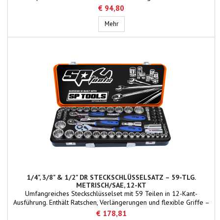
DrehmomentFlache Antriebstechnologie bietet maximalen Kontakt
€ 94,80
und GriffigkeitRobuste dreifach verchromte, hochglanzpolierte
Oberflächen sorgen für eine einfache ReinigungDoppelte
1/4" STECKSCHLÜSSELSATZ – 36-tlg. 
Mehr
Rändelung der Steckschlüsseleinsätze für...
1/4", 3/8" & 1/2" DR STECKSCHLÜSSELSATZ – 59-TLG.
METRISCH/SAE, 12-KT
Umfangreiches Steckschlüsselset mit 59 Teilen in 12-Kant-
Ausführung. Enthält Ratschen, Verlängerungen und flexible Griffe –
ideal für vielseitige Wartungs- und Reparaturarbeiten an Bord von
€ 178,81