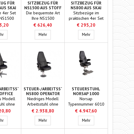
ZUG FÜR
SITZBEZUG FÜR
SITZBEZUG FÜR
AUS SKAI
NS1500 AUS STOFF
NS800 AUS SKAI
e 4er Set
Die bequemste Art
Sitzbezüge im
 NS1500
Ihre NS1500
praktischen 4er Set
ühle auf
schützend zu
Das Material Skai
3,20
€ 626,40
€ 295,20
 Art zu
beziehen, aus
sorgt für puren
s Stoff
tzen
Sitzbezug für NS1500 aus Skai
hochwertigen Stoff
Sitzbezug für NS1500 aus Stoff
Komfort
Sitzbezug für NS800 aus S
hr
Mehr
Mehr
ARBEITSSTUHL
STEUER-/ARBEITSSTUHL
STEUERSTUHL
OFFICE
NS800 OPERATOR
NORSAP 1000
MIT FLANSCHFUSS
BASE-
s Modell
Niedriges Modell
Norsap
FLANSCHFUSS
tuhl ohne
Arbeitsstuhl ohne
Typennummer 6010
e!Solider
Fußstütze!Solider
Material Leder Farbe
20,80
€ 2.938,80
€ 4.947,60
t vielen
Stuhl mit vielen
schwarz Sitzhöhe
rdgemäß
800 mit einklappbarer Fußstütze
gsmöglichkeiten,
Steuer-/Arbeitsstuhl NS800 office
Einstellungsmöglichkeiten,
Steuer-/Arbeitsstuhl NS800 Operator mit Flanschfu
Gasfeder, einstellbar:
Steuerstuhl Norsap 1000 
hr
Mehr
Mehr
entworfen
speziell entworfen
69 / 90 cm
 den
für den