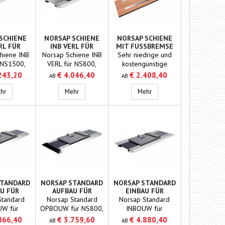
SCHIENE
NORSAP SCHIENE
NORSAP SCHIENE
RL FÜR
INB VERL FÜR
MIT FUSSBREMSE
 NS1600,
NS800, NS1000
hiene INB
Norsap Schiene INB
Sehr niedrige und
0 UND
UND NS1100
 NS1500,
VERL für NS800,
kostengünstige
800
 NS1700
NS1000 und
Schienen mit
243,20
€ 4.046,40
€ 2.408,40
AB
AB
1800 in
NS1100 in
ansprechendem
ür NS 800 3m
iedenen
verschiedenen
Aussehen.
Norsap Schiene INB VERL für NS1500, NS1600, NS1700 und NS1800
Norsap Schiene INB VERL für NS800, NS1000 und N
Norsap Schiene mit Fußb
hr
Mehr
Mehr
ältlich Mit
Größen erhältlich Mit
enkter
abgesenkter
Platte für
mittlerer Platte für
arkett usw.
Teppich, Parkett usw.
STANDARD
NORSAP STANDARD
NORSAP STANDARD
U FÜR
AUFBAU FÜR
EINBAU FÜR
 NS1600,
NS800, NS1000
NS1500, NS1600,
Standard
Norsap Standard
Norsap Standard
00 UND
UND NS1100
NS1700 UND
W für
OPBOUW für NS800,
INBOUW für
800
NS1800
S1600, NS
NS1000 und
NS1500, NS1600,
866,40
€ 3.759,60
€ 4.880,40
AB
AB