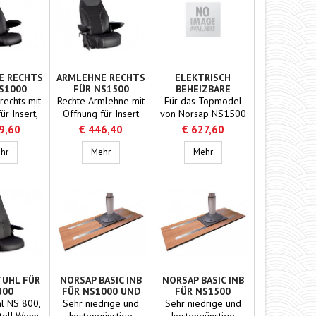
E RECHTS
ARMLEHNE RECHTS
ELEKTRISCH
S1000
FÜR NS1500
BEHEIZBARE
FUSSSTÜTZE, 220 V
rechts mit
Rechte Armlehne mit
Für das Topmodel
FÜR NS1500
ür Insert,
Öffnung für Insert
von Norsap NS1500
gen mit
mit feinem Leder
nur das beste
9,60
€ 446,40
€ 627,60
em Leder
überzogen für Ihren
Zubehör
rsap 1500 Comfort
Armlehne rechts für NS1000
NS1500
Armlehne rechts für NS1500
Elektrisch beheizbare Fuß
hr
Mehr
Mehr
TUHL FÜR
NORSAP BASIC INB
NORSAP BASIC INB
800
FÜR NS1000 UND
FÜR NS1500
ESTELL
NS1100
hl NS 800,
Sehr niedrige und
Sehr niedrige und
tell.Wenn
kostengünstige
kostengünstige