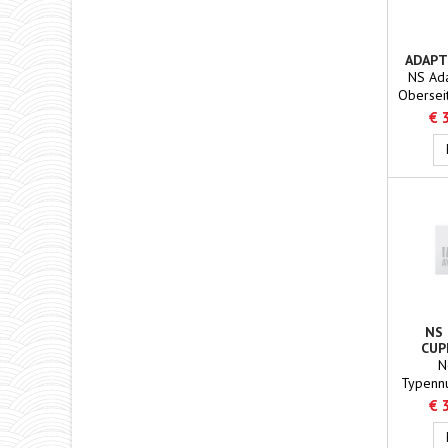
ADAPT
OBE
NS Ada
(
Oberseit
NS800,
€ 
N
NS
CUP
N
Typenn
623 
€ 
al