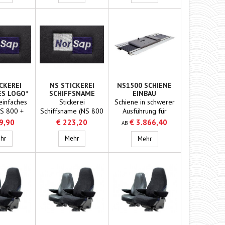
CKEREI
NS STICKEREI
NS1500 SCHIENE
ES LOGO*
SCHIFFSNAME
EINBAU
 einfaches
Stickerei
Schiene in schwerer
NS 800 +
Schiffsname (NS 800
Ausführung für
00 + 1500
+ 1000 + 1100 +
seegängige
9,90
€ 223,20
€ 3.866,40
AB
600
1500 + 1600
Schiffe.Enthält
nkt
ezogener
NS Stickerei einfaches Logo*
(stoffbezogener
NS Stickerei Schiffsname
keinen Stahl und kein
hr
Mehr
Ns1500 Schiene Einbau
Mehr
ehne) +
Rückenlehne) +
Eisen und kann
00)
1700) Norsap
deshalb sogar auf
Typennummer 6467
Minenräumern
verwendet werden.
Für Stuhl NS 1500,
NS 1600, NS 1700
und NS 1800.