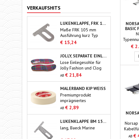
VERKAUFSHITS
LUKENKLAPPE, FRK 105MM
NORSA
BASIC 
Maße FRK 105 mm
N
Ausführung kurz Typ
Typenn
Blommaert
€ 15,24
2500 L
€ 2
Typ
JOLLY, SEPARATE EINLEGESOHLE AUS KORK
Lose Einlegesohle für
Jolly Fashion und Clog
€ 21,84
AB
MALERBAND KIP WEISS
Premiumprodukt
imprägniertes
Kreppband für den
€ 2,89
AB
professionellen
NORSA
Gebrauch.
LUKENKLAPPE BM 150/165 MM
KABE
Norsap 
lang, Baeck Marine
E
Kabelfü
vers
€ 
AB