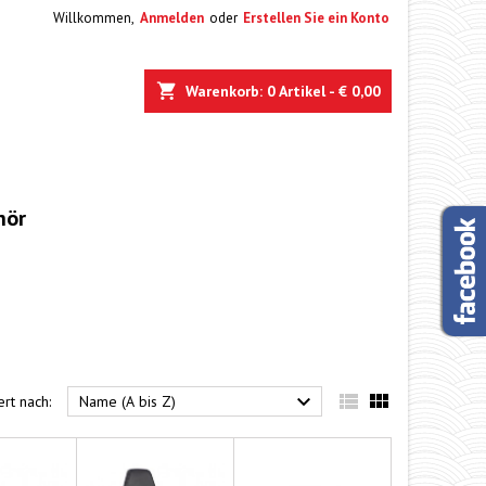
Willkommen,
Anmelden
oder
Erstellen Sie ein Konto
e
Warenkorb
0
Artikel -
€ 0,00
hör



ert nach:
Name (A bis Z)