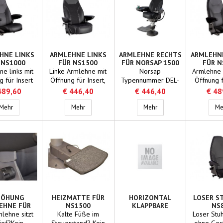
HNE LINKS
ARMLEHNE LINKS
ARMLEHNE RECHTS
ARMLEHN
 NS1000
FÜR NS1500
FÜR NORSAP 1500
FÜR N
COMFORT
e links mit
Linke Armlehne mit
Norsap
Armlehne 
 für Insert
Öffnung für Insert,
Typennummer DEL-
Öffnung f
zogen mit
mit feinem Leder
129H Material Leder
überzo
489,60
€ 446,40
€ 446,40
€ 48
zem Leder!
überzogen für Ihren
Beschreibung
schwarz
Armlehne links für NS1000
NS1500
Armlehne links für NS1500
Armlehne rechts mit
Armlehne rechts für No
Mehr
Mehr
Mehr
Me
Öffnung für Insert
Farbe schwarz
HÖHUNG
HEIZMATTE FÜR
HORIZONTAL
LOSER S
EHNE FÜR
NS1500
KLAPPBARE
NS
S1500
FUSSSTÜTZE
RÜCKENLEHNE FÜR
UNTERG
lehne sitzt
Kalte Füße im
Loser Stu
NS1500
tief?Kein
Steuerstand? Kein
ohne Ges