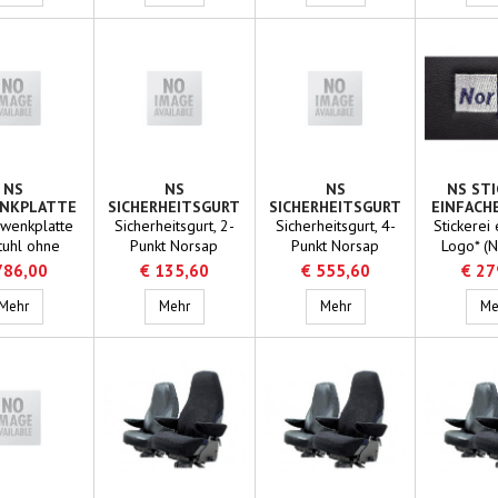
NS
NS
NS
NS STI
NKPLATTE
SICHERHEITSGURT
SICHERHEITSGURT
EINFACH
2-PUNKT
4-PUNKT
wenkplatte
Sicherheitsgurt, 2-
Sicherheitsgurt, 4-
Stickerei
tuhl ohne
Punkt Norsap
Punkt Norsap
Logo* (
 NS1600 und
Typennummer 6461
Typennummer 6460
1000 + 11
786,00
€ 135,60
€ 555,60
€ 27
S1800
+ 1
NS Schwenkplatte
NS Sicherheitsgurt 2-Punkt
NS Sicherheitsgurt 4-Pu
(stoffb
Mehr
Mehr
Mehr
Me
Rückenl
17