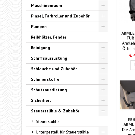
Toggle
Maschinenraum
Toggle
Pinsel, Farbroller und Zubehör
Toggle
Pumpen
ARMLE
Toggle
Reibhölzer, Fender
FÜR
Armlehn
Reinigung
Öffnung
über
€ 
Toggle
Schiffsausrüstung
schwar
Toggle
Schläuche und Zubehör
Toggle
Schmierstoffe
Toggle
Schutzausrüstung
Toggle
Sicherheit
Toggle
Steuerstühle & Zubehör
Toggle
ER
Steuerstühle
ARML
N
Die Arm
Untergestell für Steuerstühle
zu 