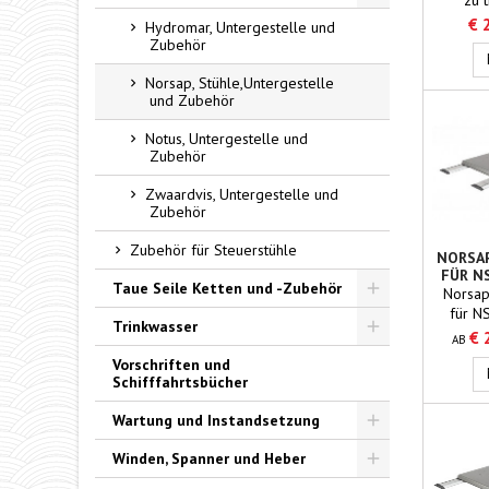
Toggle
Proble
€ 
Hydromar, Untergestelle und
Armleh
Zubehör
aus 
Alumin
Norsap, Stühle,Untergestelle
Sie die 
und Zubehör
5cm erh
Ihren K
Notus, Untergestelle und
Zubehör
er
Zwaardvis, Untergestelle und
Zubehör
Zubehör für Steuerstühle
NORSAP
FÜR N
Taue Seile Ketten und -Zubehör
N
Norsap
für N
Toggle
Trinkwasser
N
€ 
AB
vers
Toggle
Vorschriften und
Größen
Schifffahrtsbücher
Wartung und Instandsetzung
Toggle
Winden, Spanner und Heber
Toggle