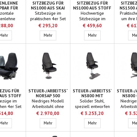
ENLEHNE
SITZBEZUG FÜR
SITZBEZUG FÜR
SITZBE
PBAR FÜR
NS1000 AUS SKAI
NS1000 AUS STOFF
NS1500 
500 BIG
zontale
Sitzbezüge im
Hochwertige
Praktisch
kenlehne
praktischen 4er Set
Sitzbezüge im
um ihre
appbar
aus bequemen Skai
praktischen 4er Set!
Steuerst
288,00
€ 295,20
€ 459,60
€ 61
hergestellt
Hergestellt aus Stoff
bequeme
Rückenlehne klappbar für NS1500 BIG
Sitzbezug für NS1000 aus Skai
für bequemen
Sitzbezug für NS1000 au
schü
Mehr
Mehr
Mehr
Me
Komfort!
BEZUG FÜR
STEUER-/ARBEITSSTUHL
STEUER-/ARBEITSSTUHL
STEUER-/
 AUS STOFF
NORSAP 500
NS800 MIT
NS800 
OPERATOR
EINKLAPPBARER
bezüge im
Niedriges Modell
Solider Stuhl,
Niedrige
FUSSSTÜTZE
chen 4er Set
Arbeitsstuhl ohne
speziell entworfen
Arbeitss
chwertigem
Fußstütze!Solider
für die
Fußstütz
514,80
€ 2.970,00
€ 3.253,20
€ 3.5
ür maximalen
Stuhl mit vielen
Seefahrt.Viele
Stuhl mi
mfort!
Sitzbezug für NS800 aus Stoff
Einstellungsmöglichkeiten,
Steuer-/Arbeitsstuhl Norsap 500 Operator
EinstellungsmöglichkeitenStanda
Steuer-/Arbeitsstuhl NS
Einstellun
Mehr
Mehr
Mehr
Me
speziell entworfen
mit einem
speziell 
für den
Stuhlschlitten und
für