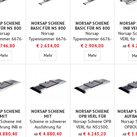
blockiert durch
Biegen der
Schienen.Für
Stuhlmodelle NS
800.
P SCHIENE
NORSAP SCHIENE
NORSAP SCHIENE
NORSAP 
FÜR NS 800
BASIC FÜR NS 800
BASIC FÜR NS 800
INB VE
2,5M
2M
3M
NS1500,
orsap
Norsap
Norsap
Norsap Sc
NS170
ummer 6676-
Typennummer 6676-
Typennummer 6676-
VERL für
NS1
änge 250 cm
2000 Länge 200 cm
3000 Länge 300 cm
NS1600,
.746,80
€ 2.634,00
€ 2.904,00
€ 4.
AB
 Aufbau
Typ Aufbau
Typ Aufbau
und NS
Norsap Schiene Basic für NS 800 2,5m
Norsap Schiene Basic für NS 800 2m
Norsap Schiene Basic f
versch
Mehr
Mehr
Mehr
Me
Größen erh
abges
mittlerer 
Teppich, P
P SCHIENE
NORSAP SCHIENE
NORSAP SCHIENE
NORSAP 
MIT
MIT
OPB VERL FÜR
AUFBA
LFÜHRUNG
KABELFÜHRUNG
NS1500, NS1600,
NS1500,
Schiene mit
Schiene in schwerer
Norsap Schiene OPB
Norsap 
INBAU
OPB
NS1700 UND
NS 17
hrung INB in
Ausführung für
VERL für NS1500,
OPBOU
NS1800
NS1
chiedenen
seegängige
NS1600, NS1700
NS1500, N
4.880,40
€ 4.880,40
€ 4.243,20
€ 3.
AB
AB
AB