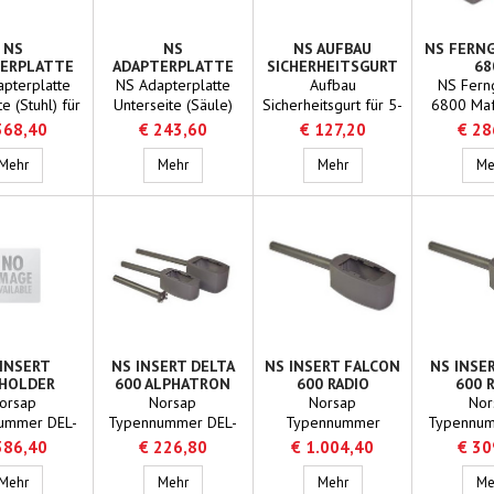
Höhenverstellung.
Höhenver
NS
NS
NS AUFBAU
NS FERN
ERPLATTE
ADAPTERPLATTE
SICHERHEITSGURT
68
RSEITE
UNTERSEITE
FÜR 5-STRAHLIGEN
pterplatte
NS Adapterplatte
Aufbau
NS Fern
STUHL)
(SÄULE)
FUSS
e (Stuhl) für
Unterseite (Säule)
Sicherheitsgurt für 5-
6800 Ma
 NS1000 und
für NS800, NS100
strahligen Fuß
110 x 12
368,40
€ 243,60
€ 127,20
€ 28
S1500
und NS1500
Nor
NS Adapterplatte Oberseite (Stuhl)
NS Adapterplatte Unterseite (Säule)
NS Aufbau Sicherheitsgu
Typennum
Mehr
Mehr
Mehr
Me
 INSERT
NS INSERT DELTA
NS INSERT FALCON
NS INSE
HOLDER
600 ALPHATRON
600 RADIO
600 
orsap
Norsap
Norsap
Nor
ummer DEL-
Typennummer DEL-
Typennummer
Typennum
Material
508 Material
19096-086 Material
630 Ma
386,40
€ 226,80
€ 1.004,40
€ 30
uminium
aluminium
aluminium
alum
NS insert cupholder
NS insert Delta 600 Alphatron
NS insert Falcon 600 Ra
Mehr
Mehr
Mehr
Me