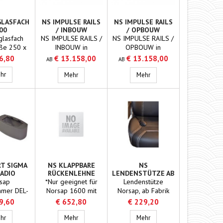
stellung.
GLASFACH
NS IMPULSE RAILS
NS IMPULSE RAILS
00
/ INBOUW
/ OPBOUW
glasfach
NS IMPULSE RAILS /
NS IMPULSE RAILS /
ße 250 x
INBOUW in
OPBOUW in
7/147 mm
verschiedenen
verschiedenen
6,80
€ 13.158,00
€ 13.158,00
AB
AB
sap
Größen erhältlich
Größen erhältlich
rt für 5-strahligen Fuß
mer 6800
NS Fernglasfach 6800
hr
NS IMPULSE RAILS / INBOUW
NS IMPULSE RAILS / OPB
Mehr
Mehr
RT SIGMA
NS KLAPPBARE
NS
RADIO
RÜCKENLEHNE
LENDENSTÜTZE AB
HORIZONTAL*
FABRIK MONTIERT
sap
*Nur geeignet für
Lendenstütze
mer DEL-
Norsap 1600 mit
Norsap, ab Fabrik
terial
Aluminiumrücken.
montiert Norsap
9,60
€ 652,80
€ 229,20
inium
Typennummer 6480
dio
NS insert Sigma 600 Radio
NS klappbare Rückenlehne horizontal*
NS Lendenstütze ab Fabrik
hr
Mehr
Mehr