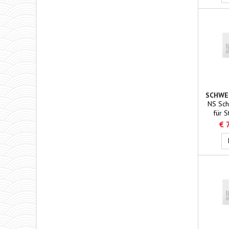
SCHWE
NS Sch
für S
Gestell
€ 
N