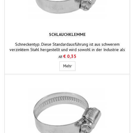
SCHLAUCHKLEMME
Schneckentyp. Diese Standardausführung ist aus schwerem
verzinktem Stahl hergestellt und wird sowohl in der Industrie als
auch in der Fahrzeugbranche verwendet. Bandbreite: 12 cm
€ 0,35
AB
Schlauchklemme
Mehr