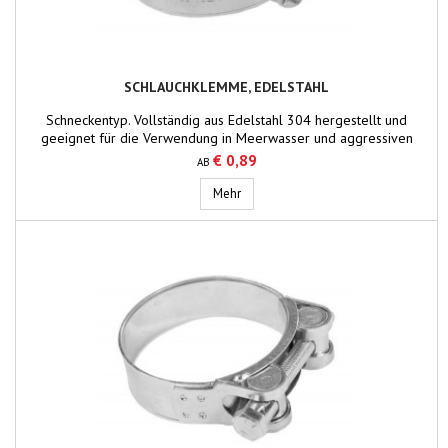
SCHLAUCHKLEMME, EDELSTAHL
Schneckentyp. Vollständig aus Edelstahl 304 hergestellt und
geeignet für die Verwendung in Meerwasser und aggressiven
Umgebungen. Bandbreite: 12 cm
€ 0,89
AB
Schlauchklemme, Edelstahl
Mehr