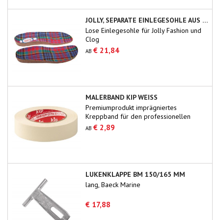
JOLLY, SEPARATE EINLEGESOHLE AUS KORK
Lose Einlegesohle für Jolly Fashion und
Clog
€ 21,84
AB
MALERBAND KIP WEISS
Premiumprodukt imprägniertes
Kreppband für den professionellen
Gebrauch.
€ 2,89
AB
LUKENKLAPPE BM 150/165 MM
lang, Baeck Marine
€ 17,88