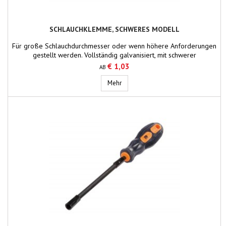
SCHLAUCHKLEMME, SCHWERES MODELL
Für große Schlauchdurchmesser oder wenn höhere Anforderungen
gestellt werden. Vollständig galvanisiert, mit schwerer
Sechskantschraube.
€ 1,03
AB
Schlauchklemme, schweres Modell
Mehr