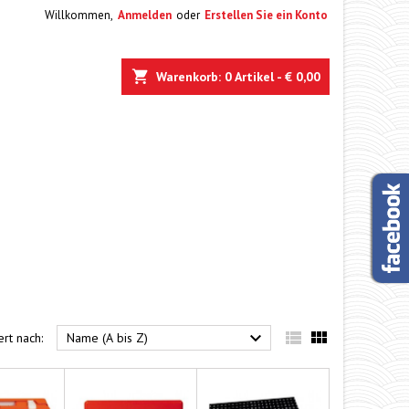
Willkommen,
Anmelden
oder
Erstellen Sie ein Konto
e
Warenkorb
0
Artikel -
€ 0,00



ert nach:
Name (A bis Z)