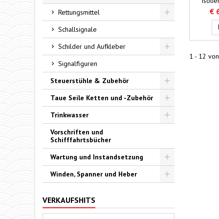
Isolie
Rea
Hochsp
gewäh
€ 
Rettungsmittel
30.00
Toggle
VDE 03
Schallsignale
Durchsc
von 
Schilder und Aufkleber
getest
1 - 12 von
Toggle
mm Fa
Signalfiguren
Profil:
Breit
Steuerstühle & Zubehör
Rolll
Toggle
Preis
Taue Seile Ketten und -Zubehör
Toggle
Trinkwasser
Toggle
Vorschriften und
Schifffahrtsbücher
Wartung und Instandsetzung
Toggle
Winden, Spanner und Heber
Toggle
VERKAUFSHITS