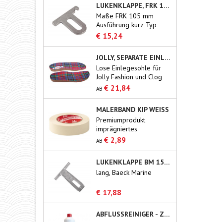
LUKENKLAPPE, FRK 105MM
Maße FRK 105 mm
Ausführung kurz Typ
Blommaert
€ 15,24
JOLLY, SEPARATE EINLEGESOHLE AUS KORK
Lose Einlegesohle für
Jolly Fashion und Clog
€ 21,84
AB
MALERBAND KIP WEISS
Premiumprodukt
imprägniertes
Kreppband für den
€ 2,89
AB
professionellen
Gebrauch.
LUKENKLAPPE BM 150/165 MM
lang, Baeck Marine
€ 17,88
ABFLUSSREINIGER - ZETTEX