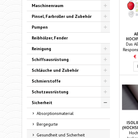
Toggle
Maschinenraum
Toggle
Pinsel, Farbroller und Zubehör
Toggle
Pumpen
A
Toggle
Reibhölzer, Fender
HOCH
FAST 
Das A
Reinigung
Response
alles W
€
Toggle
Schiffsausrüstung
um im No
und e
Toggle
Schläuche und Zubehör
eine
arbeiten
Toggle
Schmierstoffe
bietet 
wic
Toggle
Schutzausrüstung
Hilfsmi
der 
Toggle
Sicherheit
ei
Toggle
erford
Absorptionsmaterial
können
den 
ISOL
Bergegurte
Notfall
(HOCHS
Hoch
um ein
Gesundheit und Sicherheit