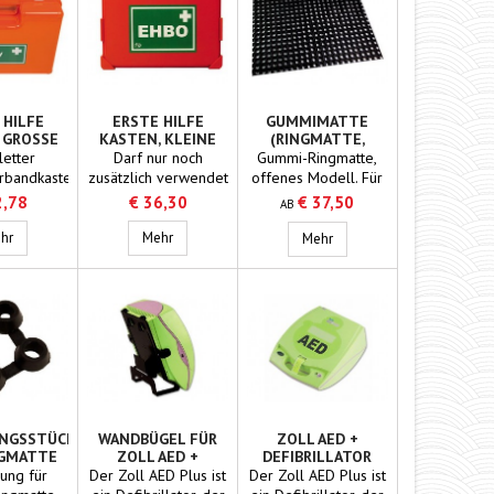
 HILFE
ERSTE HILFE
GUMMIMATTE
GROSSE A
KASTEN, KLEINE
(RINGMATTE,
RUNG
AUSFÜHRUNG
RUTSCHFEST)
etter
Darf nur noch
Gummi-Ringmatte,
erbandkasten
zusätzlich verwendet
offenes Modell. Für
inzelnen
werden, entspricht
eine gute
2,78
€ 36,30
€ 37,50
AB
n, die
nicht mehr den
Wasserableitung an
e 1/2" 60L pro Minute
ängig
Erste Hilfe Kasten, große Ausführung
Anforderungen.
Erste Hilfe Kasten, kleine Ausführung
der Unterseite mit
hr
Mehr
Gummimatte (Ringmatte, r
Mehr
nander
Komplett mit
Noppen versehen.
det und
Wandbügel.
Höhe: 23 mm Breite:
cht werden
100 cm
ntspricht
rderungen
je Kruis.
tt mit
terung.
 x 22,5 x
 cm
UNGSSTÜCK
WANDBÜGEL FÜR
ZOLL AED +
NGMATTE
ZOLL AED +
DEFIBRILLATOR
(HALBAUTOMATIK)
ung für
Der Zoll AED Plus ist
Der Zoll AED Plus ist