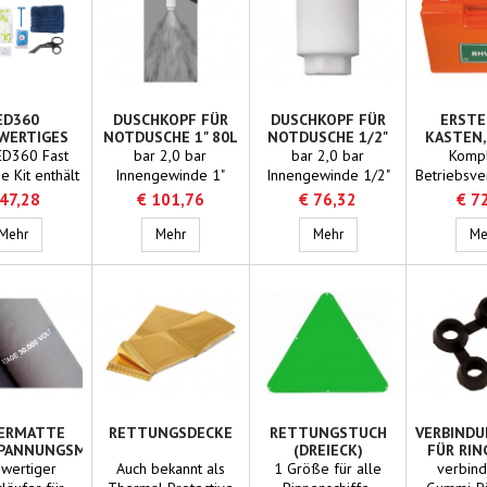
ED360
DUSCHKOPF FÜR
DUSCHKOPF FÜR
ERSTE
WERTIGES
NOTDUSCHE 1" 80L
NOTDUSCHE 1/2"
KASTEN, 
RESPONSE
PRO MINUTE
60L PRO MINUTE
USFÜH
ED360 Fast
bar 2,0 bar
bar 2,0 bar
Kompl
KIT
 Kit enthält
Innengewinde 1"
Innengewinde 1/2"
Betriebsv
esentliche,
Durchmesser 50 mm
Durchmesser 30 mm
mit 3 e
 47,28
€ 101,76
€ 76,32
€ 7
tfall schnell
Liter pro Minute 80 L
Liter pro Minute 60 L
Module
ffektiv mit
AED360 Hochwertiges Fast Response Kit
Material Delrin
Duschkopf für Notdusche 1" 80L pro Minute
Material Delrin
Duschkopf für Notdusch
unabh
Mehr
Mehr
Mehr
Me
m AED zu
Beschreibung
Beschreibung
vonei
. Die Tasche
Duschkopf
Duschkopf
verwen
Platz für die
Körperdusche
Körperdusche
ausgetaus
htigsten
können. E
ttel, die bei
den Anfo
Anwendung
des Oran
nes AED
Komple
erlich sein
Wandhal
. Ideal für
Maße: 32
Einsatz in
12
IERMATTE
RETTUNGSDECKE
RETTUNGSTUCH
VERBIND
situationen,
PANNUNGSMATTE)
(DREIECK)
FÜR RI
wertiger
Auch bekannt als
1 Größe für alle
verbind
e schnelle