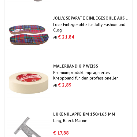
JOLLY, SEPARATE EINLEGESOHLE AUS KORK
Lose Einlegesohle für Jolly Fashion und
Clog
€ 21,84
AB
MALERBAND KIP WEISS
Premiumprodukt imprägniertes
Kreppband für den professionellen
Gebrauch.
€ 2,89
AB
LUKENKLAPPE BM 150/165 MM
lang, Baeck Marine
€ 17,88