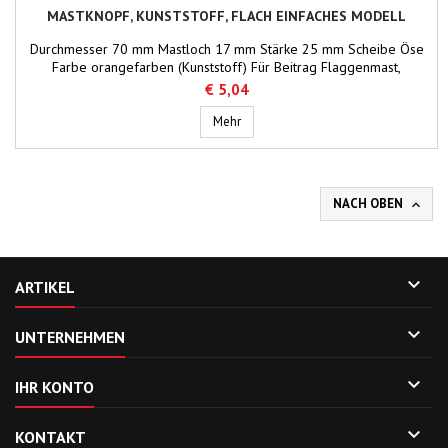
MASTKNOPF, KUNSTSTOFF, FLACH EINFACHES MODELL
Durchmesser 70 mm Mastloch 17 mm Stärke 25 mm Scheibe Öse
Farbe orangefarben (Kunststoff) Für Beitrag Flaggenmast,
einfaches Modell (57.15.150 bis 57.15.300)
€ 5,04
Mastknopf, Kunststoff, flach einfach
Mehr
NACH OBEN


ARTIKEL

UNTERNEHMEN

IHR KONTO

KONTAKT