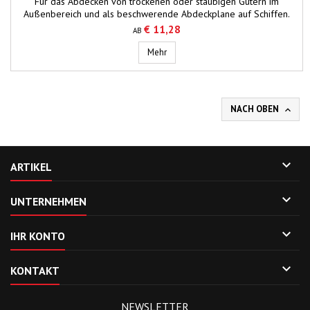
Für das Abdecken von trockenen oder staubigen Gütern im
Außenbereich und als beschwerende Abdeckplane auf Schiffen.
€ 11,28
AB
Schwergewicht-Plane
Mehr
NACH OBEN


ARTIKEL

UNTERNEHMEN

IHR KONTO

KONTAKT
NEWSLETTER