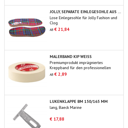
JOLLY, SEPARATE EINLEGESOHLE AUS KORK
Lose Einlegesohle für Jolly Fashion und
Clog
€ 21,84
AB
MALERBAND KIP WEISS
Premiumprodukt imprägniertes
Kreppband für den professionellen
Gebrauch.
€ 2,89
AB
LUKENKLAPPE BM 150/165 MM
lang, Baeck Marine
€ 17,88