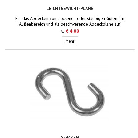
LEICHTGEWICHT-PLANE
Für das Abdecken von trockenen oder staubigen Gütern im
Außenbereich und als beschwerende Abdeckplane auf
Schiffen.Materialien: HDPE, High Density Polyethylen-Gewebe, 2-
€ 4,80
AB
seitig beschichtet mit LDPE (Low Density Polyethylen mit 30
Mikrometern mit Polyethylen)Aufbau: 10 x 10 Bänder pro
Leichtgewicht-Plane
Mehr
QuadratzollGewicht: ca. 100 g pro m²Verarbeitung: Kauschen in
einem...
S-HAKEN