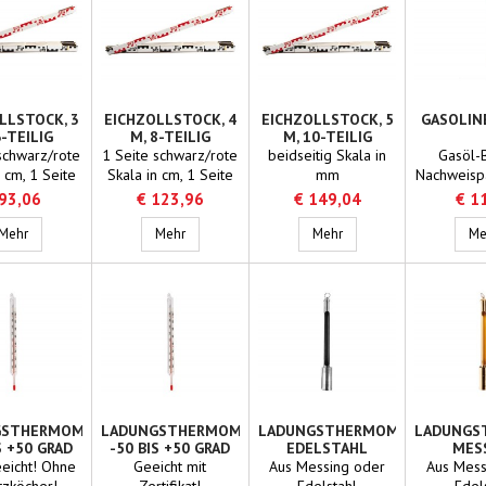
LLSTOCK, 3
EICHZOLLSTOCK, 4
EICHZOLLSTOCK, 5
GASOLIN
6-TEILIG
M, 8-TEILIG
M, 10-TEILIG
schwarz/rote
1 Seite schwarz/rote
beidseitig Skala in
Gasöl-
n cm, 1 Seite
Skala in cm, 1 Seite
mm
Nachweisp
la in mm
Skala in mm
mit 
 93,06
€ 123,96
€ 149,04
€ 1
Eichzollstock, 3 m, 6-teilig
Eichzollstock, 4 m, 8-teilig
Eichzollstock, 5 m, 10-te
Mehr
Mehr
Mehr
Me
GSTHERMOMETER
LADUNGSTHERMOMETER
LADUNGSTHERMOMETERGEHÄU
LADUNGS
S +50 GRAD
-50 BIS +50 GRAD
EDELSTAHL
MES
eeicht! Ohne
Geeicht mit
Aus Messing oder
Aus Mess
tzköcher!
Zertifikat!
Edelstahl
Edel