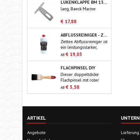
LUKENKLAPPE BM 150/165 MM
lang, Baeck Marine
€ 17,88
ABFLUSSREINIGER - ZETTEX
Zettex Abflussreiniger ist
ein leistungsstarker,
gebrauchsfertiger
€ 19,03
AB
Reiniger, der alle
Verstopfungen in
FLACHPINSEL DIY
Abflüssen schnell
Dieser doppeltdicke
beseitigt.Organische
Flachpinsel mit roter
Substanzen wie Seife,
Spitze besteht aus reinen
Fett, Papier, Haare usw.
€ 3,58
AB
Chinaborsten mit 60/70
werden gründlich und
% Tops. Gute
effektiv entfernt.Die
Malerqualität zum
Abflusssysteme werden
Firnissen, Beizen und
nicht beeinträchtigt, wenn
Lackieren größerer
sie hitzebeständig
ARTIKEL
UNTERN
Flächen.
sind.Nur für den
professionellen
Einsatz.Sorgen Sie für...
Angebote
Lieferung