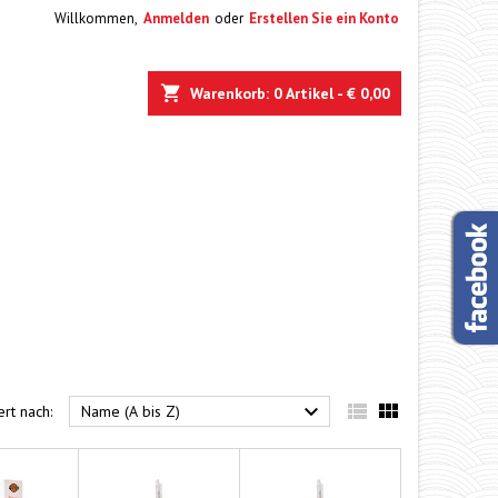
Willkommen,
Anmelden
oder
Erstellen Sie ein Konto
e
Warenkorb
0
Artikel -
€ 0,00



ert nach:
Name (A bis Z)