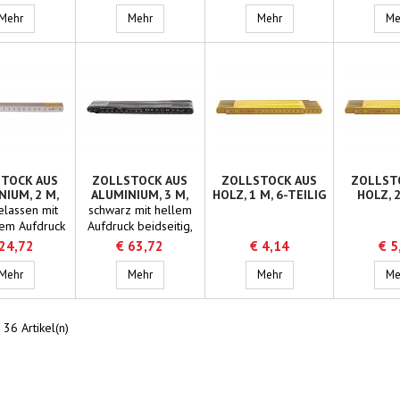
 cm, (1 Seite
Millimetern)
Millimetern)
Millim
enmessung in
Teleskop Eichzollstock 7m
Teleskop-Eichzollstock, 4 m, 4-teilig
Teleskop-Eichzollstock, 
Mehr
Mehr
Mehr
Me
imetern)
ung 7-teilig
TOCK AUS
ZOLLSTOCK AUS
ZOLLSTOCK AUS
ZOLLST
NIUM, 2 M,
ALUMINIUM, 3 M,
HOLZ, 1 M, 6-TEILIG
HOLZ, 2
-TEILIG
18-TEILIG
TEI
elassen mit
schwarz mit hellem
em Aufdruck
Aufdruck beidseitig,
ig Millimeter
Millimeter - Zoll
 24,72
€ 63,72
€ 4,14
€ 5
gscharniere
Edelstahlscharniere
Zollstock aus Aluminium, 2 m, 10-teilig
Zollstock aus Aluminium, 3 m, 18-teilig
Zollstock aus Holz, 1 m, 
Mehr
Mehr
Mehr
Me
 36 Artikel(n)