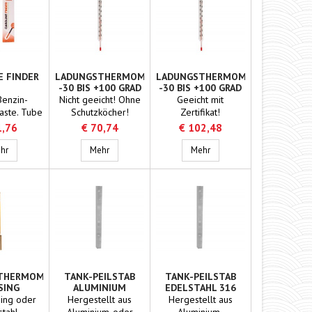
E FINDER
LADUNGSTHERMOMETER
LADUNGSTHERMOMETER
-30 BIS +100 GRAD
-30 BIS +100 GRAD
GEEICHT
Benzin-
Nicht geeicht! Ohne
Geeicht mit
aste. Tube
Schutzköcher!
Zertifikat!
65 g.
Einstecktiefe max.
1,76
€ 70,74
€ 102,48
80mm! Ohne
ilig
Gasoline Finder
Ladungsthermometer -30 bis +100 Grad
Schutzköcher!
Ladungsthermometer -30 b
hr
Mehr
Mehr
SE
THERMOMETERGEHÄUSE
TANK-PEILSTAB
TANK-PEILSTAB
SING
ALUMINIUM
EDELSTAHL 316
ing oder
Hergestellt aus
Hergestellt aus
stahl
Aluminium-oder
Aluminium-