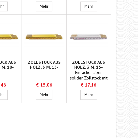
etern)
beidseitig, Millimeter
5 m, 5-teilig
Teleskop-Eichzollstock, 7 m, 7-teilig
Water Finder Special
Zollstock aus Aluminium, 1
hr
Mehr
Mehr
OCK AUS
ZOLLSTOCK AUS
ZOLLSTOCK AUS
 M, 10-
HOLZ, 3 M, 15-
HOLZ, 3 M, 15-
LIG
TEILIG
TEILIG, WEISS
Einfacher aber
solider Zollstock mit
Messingscharnieren.
,46
€ 15,06
€ 17,16
6-teilig
Zollstock aus Holz, 2 m, 10-teilig
Zollstock aus Holz, 3 m, 15-teilig
Zollstock aus Holz, 3 m, 15
hr
Mehr
Mehr