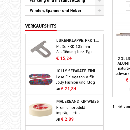
Wartung und Instandsetzung
Skala in
für Höh
Toggle
Winden, Spanner und Heber
Mill
Ausführ
Toggle
VERKAUFSHITS
LUKENKLAPPE, FRK 105MM
Maße FRK 105 mm
Ausführung kurz Typ
Blommaert
€ 15,24
ZOLLS
ALUMI
10
naturb
JOLLY, SEPARATE EINLEGESOHLE AUS KORK
schwarz
Lose Einlegesohle für
beidseit
€
Jolly Fashion und Clog
Messin
€ 21,84
AB
MALERBAND KIP WEISS
1 - 36 von
Premiumprodukt
imprägniertes
Kreppband für den
€ 2,89
AB
professionellen
Gebrauch.