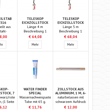
ILSTAB
TELESKOP
TELESKOP
-316
EICHZOLLSTOCK
EICHZOLLSTOCK
4M
5M
ellt aus
Länge 4 m
Länge 5 m
tahl-
Beschreibung 1
Beschreibung 1
rofil 25 x
Seite schwarz/rote
Seite schwarz/rote
8,00
€ 64,08
€ 68,04
mm. An der
Skala in cm (1 Seite
Skala in cm, (1 Seite
hlgewicht - 500g
seite
Tankpeilstab rvs-316
für Höhenmessung in
Teleskop Eichzollstock 4m
für Höhenmessung in
Teleskop Eichzollstock 5
hr
Mehr
Mehr
ttet mit
Millimetern)
Millimetern)
ing und
Ausführung 4-teilig
Ausführung 5-teilig
chtete
seite
Die Striche
ern sind
. Skala: für
imeter ein
ch : für die
ter ein
SKOP-
WATER FINDER
ZOLLSTOCK AUS
STOCK, 7
SPECIAL
ALUMINIUM, 1 M, 6-
trich mit
TEILIG
TEILIG
hwarz/rote
Wassernachweispaste.
naturbelassen mit
angabe
m, (1 Seite
Tube mit 65 g.
schwarzem Aufdruck
messung in
Messingscharniere,
6,12
€ 11,76
€ 12,00