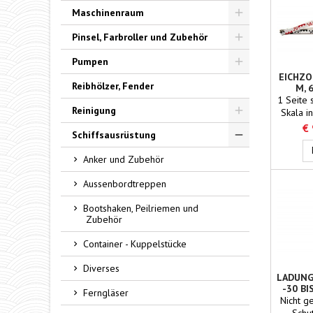
Toggle
Maschinenraum
Toggle
Pinsel, Farbroller und Zubehör
Toggle
Pumpen
EICHZO
Toggle
Reibhölzer, Fender
M, 
1 Seite 
Reinigung
Skala i
Ska
€
Toggle
Schiffsausrüstung
Toggle
Anker und Zubehör
Aussenbordtreppen
Bootshaken, Peilriemen und
Zubehör
Container - Kuppelstücke
Diverses
LADUN
-30 BI
Ferngläser
Nicht g
Schu