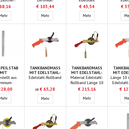
Einstecktiefe max.
hergestellt, mit
hergeste
 68,16
€ 103,44
€ 45,54
€ 3
80mm! Ohne
Produktbehälter. Mit
Produktbeh
Ladungsthermometer -30 bis +50 Grad
Schutzköcher!
Ladungsthermometer -50 bis +50 Grad
Aufhängeöse mit
Ladungsthermometerge
Aufhäng
Mehr
Mehr
Mehr
Me
Ring versehen.
Ring ve
-PEILSTAB
TANKBANDMASS
TANKBANDMASS
TANKBA
MIT
MIT EDELSTAHL-
MIT EDELSTAHL-
MIT EDE
ICHTETER
ROLLBAND
ROLLBAND,
ROLL
stellt aus
Edelstahl-Rollband
Material Edelstahl-
Länge 10 
ERSEITE
EDELSTAHLGEWICHT,
GEEIC
minium-
Rollband Länge 10
Edelstahl
GEEICHT MIT
ZERTI
ntrohr oder
m Funkenfrei (mit
geeicht mit
228,00
€ 65,28
€ 215,16
€ 12
AB
ZERTIFIKAT
lstahl-
Erdleitung),
kprofil 25 x
Tank-Peilstab mit abgedichteter Unterseite
Edelstahlgewicht,
Tankbandmass mit Edelst
Mehr
Tankbandmass mit Edelstahl-Rollband
Mehr
Me
Mehr
3 mm. An der
geeicht mit Zertifikat
erseite
stattet mit
 Ring und
ional mit