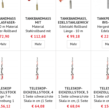
dichtete
erseite
ch.Die Striche
ffern sind
graviert.
BANDMASS
TANKBANDMASS
TANKBANDMASS,
TANKPE
LASFASER-
MIT
EDELSTAHLGEWICHT
RVS
LBAND,
STAHLROLLBAND
- 500G
0 m Material
Material
Edelstahl-Rollband
Hergest
ICHT MIT
er-Rollband
Stahlrollband mit
Länge - 10 m
Edels
TIFIKAT
b) NICHT
Polysan-
Edelstahlgewicht
Rechteckp
 72,90
€ 112,68
€ 99,18
€ 22
Ölbeständig,
Beschichtung (gelb)
(500 g)
25 x 2,3 
mit Zertifikat
Tankbandmass mit Glasfaser-Rollband, geeicht mit Zertifikat
Länge 10 m
Tankbandmass mit Stahlrollband
Tankbandmass, Edelsta
Ober
Mehr
Mehr
Mehr
Me
Funkenfrei (mit
ausgesta
Erdleitung)
einem R
abgedi
Unter
erhältlich.
und Ziff
eingraviert
jeden Zent
kurzer Stri
Dezime
LESKOP
TELESKOP-
TELESKOP-
TELE
OLLSTOCK
EICHZOLLSTOCK, 4
EICHZOLLSTOCK, 5
EICHZOLL
langer S
7M
M, 4-TEILIG
M, 5-TEILIG
M, 7-
nge 7 m
1 Seite schwarz/rote
1 Seite schwarz/rote
1 Seite sc
Höhen
reibung 1
Skala in cm (1 Seite
Skala in cm, (1 Seite
Skala in c
chwarz/rote
für Höhenmessung in
für Höhenmessung in
für Höhen
156,12
€ 64,08
€ 68,04
€ 15