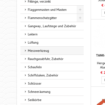
Fittinge, verzinkt
€
Flaggenmasten und Masten
Toggle
Flammenschutzgitter
Toggle
Gangway , Laufstege und Zubehör
Leitern
Lüftung
Messwerkzeug
TANK
Rauchgasabfuhr, Zubehör
ABGED
Herge
UNT
Schaufeln
Alu
Vierka
€ 
Schiffsluken, Zubehör
Ede
Rechtec
Schlösser
25 x 2,
Ob
Schneeräumung
ausge
einem
Seilkörbe
opt