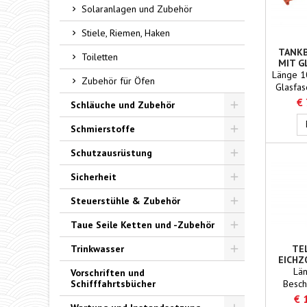
abge
Solaranlagen und Zubehör
Unt
erhältli
Stiele, Riemen, Haken
und Zi
ein
TANK
Toiletten
MIT G
ROL
Länge 1
Zubehör für Öfen
GEE
Glasfas
ZER
(gel
€
Schläuche und Zubehör
Benzin-/
Toggle
geeicht 
Schmierstoffe
Toggle
Schutzausrüstung
Toggle
Sicherheit
Toggle
Steuerstühle & Zubehör
Toggle
Taue Seile Ketten und -Zubehör
Toggle
Trinkwasser
TE
EICHZ
Toggle
Lä
Vorschriften und
Schifffahrtsbücher
Besch
Seite s
€ 