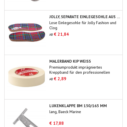
JOLLY, SEPARATE EINLEGESOHLE AUS KORK
Lose Einlegesohle für Jolly Fashion und
Clog
€ 21,84
AB
MALERBAND KIP WEISS
Premiumprodukt imprägniertes
Kreppband für den professionellen
Gebrauch.
€ 2,89
AB
LUKENKLAPPE BM 150/165 MM
lang, Baeck Marine
€ 17,88