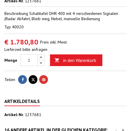
Artikel-Nr.
1237681
Beschreibung
Schalttafel DHR 400 mit 4 verschiedenen Signalen
(Radar Abfahrt, Bleib weg, Nebel, manuelle Bedienung
Typ
40020
€ 1.780,80
Preis inkl. Mwst.
Lieferzeit bitte anfragen
in den Warenkorb
Menge

Teilen
Tweet
Pinterest
Teilen
ARTIKELDETAILS
Artikel-Nr.
1237681
16 ANDERE ARTIKEL IN DER GLEICHEN KATEGORIE:
<
>