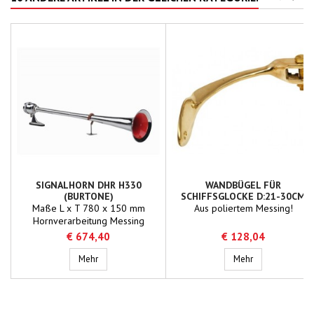
SIGNALHORN DHR H330
WANDBÜGEL FÜR
(BURTONE)
SCHIFFSGLOCKE D:21-30CM
Maße L x T 780 x 150 mm
Aus poliertem Messing!
Hornverarbeitung Messing
verchromt Schallpegel 132 dB(A)
€ 674,40
€ 128,04
- 184 Hz Länge des Schiffs
Binnen-/Seeschifffahrt +20 m Typ
Signalhorn DHR H330 (Burtone)
Wandbügel für 
Mehr
Mehr
30004