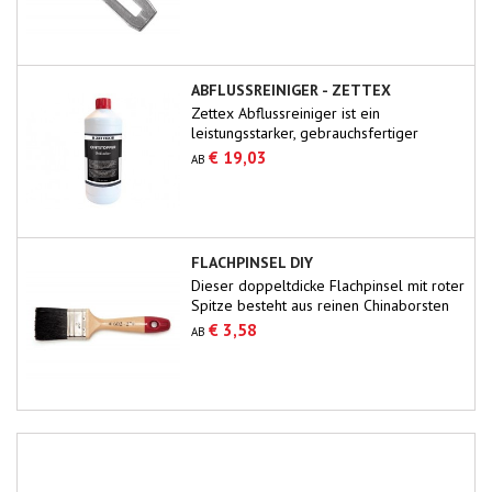
ABFLUSSREINIGER - ZETTEX
Zettex Abflussreiniger ist ein
leistungsstarker, gebrauchsfertiger
Reiniger, der alle Verstopfungen in
€ 19,03
AB
Abflüssen schnell beseitigt.Organische
Substanzen wie Seife, Fett, Papier, Haare
usw. werden gründlich und effektiv
entfernt.Die Abflusssysteme werden nicht
beeinträchtigt, wenn sie hitzebeständig
FLACHPINSEL DIY
sind.Nur für den professionellen
Dieser doppeltdicke Flachpinsel mit roter
Einsatz.Sorgen Sie für...
Spitze besteht aus reinen Chinaborsten
mit 60/70 % Tops. Gute Malerqualität
€ 3,58
AB
zum Firnissen, Beizen und Lackieren
größerer Flächen.