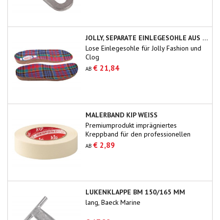
JOLLY, SEPARATE EINLEGESOHLE AUS KORK
Lose Einlegesohle für Jolly Fashion und
Clog
€ 21,84
AB
MALERBAND KIP WEISS
Premiumprodukt imprägniertes
Kreppband für den professionellen
Gebrauch.
€ 2,89
AB
LUKENKLAPPE BM 150/165 MM
lang, Baeck Marine