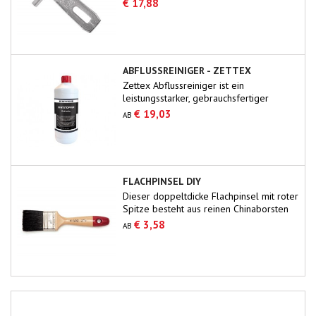
€ 17,88
ABFLUSSREINIGER - ZETTEX
Zettex Abflussreiniger ist ein
leistungsstarker, gebrauchsfertiger
Reiniger, der alle Verstopfungen in
€ 19,03
AB
Abflüssen schnell beseitigt.Organische
Substanzen wie Seife, Fett, Papier, Haare
usw. werden gründlich und effektiv
entfernt.Die Abflusssysteme werden nicht
beeinträchtigt, wenn sie hitzebeständig
FLACHPINSEL DIY
sind.Nur für den professionellen
Dieser doppeltdicke Flachpinsel mit roter
Einsatz.Sorgen Sie für...
Spitze besteht aus reinen Chinaborsten
mit 60/70 % Tops. Gute Malerqualität
€ 3,58
AB
zum Firnissen, Beizen und Lackieren
größerer Flächen.