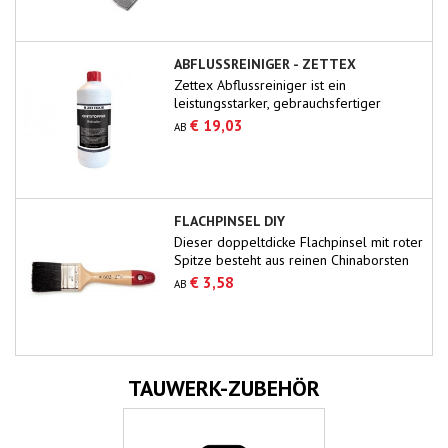
ABFLUSSREINIGER - ZETTEX
Zettex Abflussreiniger ist ein
leistungsstarker, gebrauchsfertiger
Reiniger, der alle Verstopfungen in
€ 19,03
AB
Abflüssen schnell beseitigt.Organische
Substanzen wie Seife, Fett, Papier, Haare
usw. werden gründlich und effektiv
entfernt.Die Abflusssysteme werden nicht
beeinträchtigt, wenn sie hitzebeständig
FLACHPINSEL DIY
sind.Nur für den professionellen
Dieser doppeltdicke Flachpinsel mit roter
Einsatz.Sorgen Sie für...
Spitze besteht aus reinen Chinaborsten
mit 60/70 % Tops. Gute Malerqualität
€ 3,58
AB
zum Firnissen, Beizen und Lackieren
größerer Flächen.
TAUWERK-ZUBEHÖR