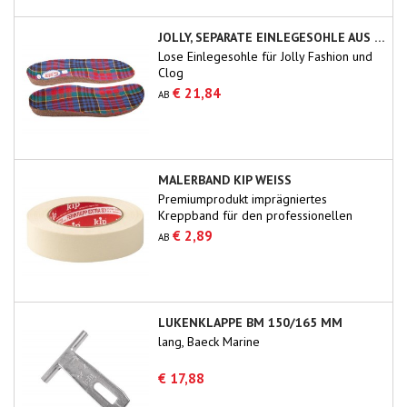
JOLLY, SEPARATE EINLEGESOHLE AUS KORK
Lose Einlegesohle für Jolly Fashion und
Clog
€ 21,84
AB
MALERBAND KIP WEISS
Premiumprodukt imprägniertes
Kreppband für den professionellen
Gebrauch.
€ 2,89
AB
LUKENKLAPPE BM 150/165 MM
lang, Baeck Marine
€ 17,88