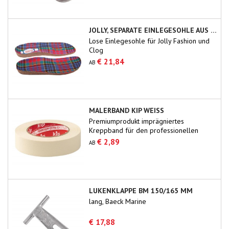
JOLLY, SEPARATE EINLEGESOHLE AUS KORK
Lose Einlegesohle für Jolly Fashion und
Clog
€ 21,84
AB
MALERBAND KIP WEISS
Premiumprodukt imprägniertes
Kreppband für den professionellen
Gebrauch.
€ 2,89
AB
LUKENKLAPPE BM 150/165 MM
lang, Baeck Marine
€ 17,88