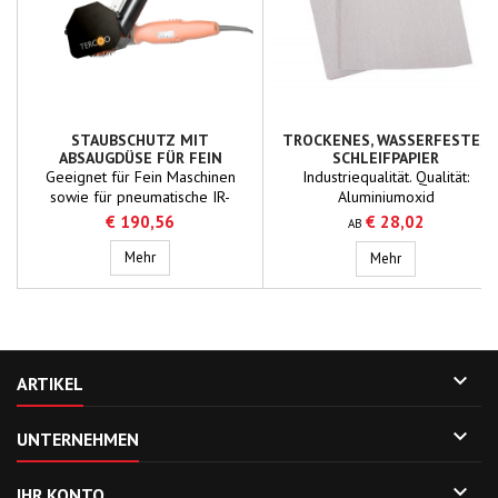
STAUBSCHUTZ MIT
TROCKENES, WASSERFESTES
ABSAUGDÜSE FÜR FEIN
SCHLEIFPAPIER
MASCHINEN
Geeignet für Fein Maschinen
Industriequalität. Qualität:
sowie für pneumatische IR-
Aluminiumoxid
Winkelpolierer.Der Staubschutz
€ 190,56
€ 28,02
AB
entfernt Verunreinigungen
zuverlässig und sorgt für eine
Staubschutz mit Absaugdüse für Fein Maschinen
Mehr
Trockenes, Wass
Mehr
sauberere Arbeitsumgebung.Er ist
serienmäßig mit einem 55-mm-
Anschluss (Nederman) für
Absaugschläuche
ausgestattet.Gefertigt aus
stabilem Stahlblech, wodurch

ARTIKEL
eine lange Lebensdauer
gewährleistet ist.

UNTERNEHMEN

IHR KONTO