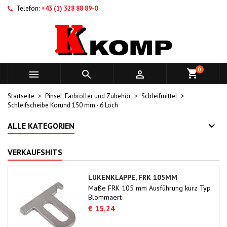
Telefon:
+43 (1) 328 88 89-0
0



Startseite
Pinsel, Farbroller und Zubehör
Schleifmittel
Schleifscheibe Korund 150 mm - 6 Loch
ALLE KATEGORIEN
VERKAUFSHITS
LUKENKLAPPE, FRK 105MM
Maße FRK 105 mm Ausführung kurz Typ
Blommaert
€ 15,24