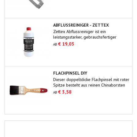
ABFLUSSREINIGER - ZETTEX
Zettex Abflussreiniger ist ein
leistungsstarker, gebrauchsfertiger
Reiniger, der alle Verstopfungen in
€ 19,03
AB
Abflüssen schnell beseitigt.Organische
Substanzen wie Seife, Fett, Papier, Haare
usw. werden gründlich und effektiv
entfernt.Die Abflusssysteme werden nicht
beeinträchtigt, wenn sie hitzebeständig
FLACHPINSEL DIY
sind.Nur für den professionellen
Dieser doppeltdicke Flachpinsel mit roter
Einsatz.Sorgen Sie für...
Spitze besteht aus reinen Chinaborsten
mit 60/70 % Tops. Gute Malerqualität
€ 3,58
AB
zum Firnissen, Beizen und Lackieren
größerer Flächen.